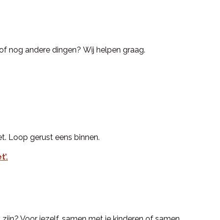
of nog andere dingen? Wij helpen graag.
. Loop gerust eens binnen.
t’.
zig zijn? Voor jezelf, samen met je kinderen of samen