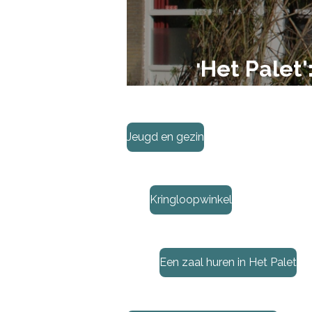
Het Palet
'
Jeugd en gezin
Kringloopwinkel
Een zaal huren in Het Palet