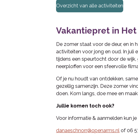
Overzicht van alle activiteiten
Vakantiepret in Het
De zomer staat voor de deur, en in h
activiteiten voor jong en oud. In ju
tijdens een speurtocht door de wijk,
neerploffen voor een sfeervolle film
Of je nu houdt van ontdekken, samen
gezellig samenzijn. Deze zomer vind j
doen.
Kom langs, doe mee en maak m
Jullie komen toch ook?
Voor informatie & aanmelden kun j
danaeschnorr@openarms.nl
of 06 5