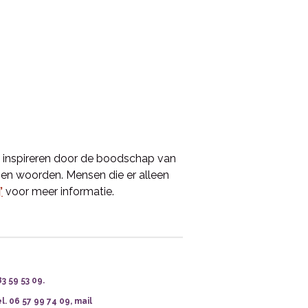
s inspireren door de boodschap van
n en woorden. Mensen die er alleen
’
voor meer informatie.
 59 53 09.
. 06 57 99 74 09, mail