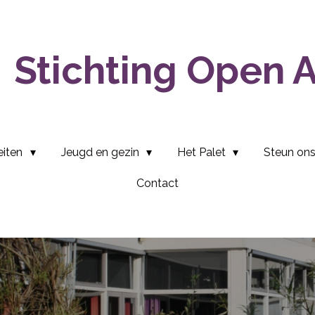
Stichting Open 
eiten
Jeugd en gezin
Het Palet
Steun on
Contact