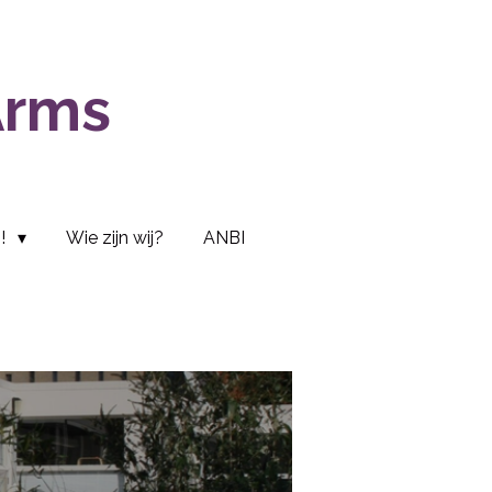
Arms
s!
Wie zijn wij?
ANBI